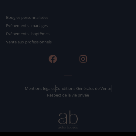
Bougies personnalisées
Evénements : mariages
Evénements : baptêmes
Vente aux professionnels
F
I
a
n
c
s
e
t
b
a
Mentions légales
Conditions Générales de Vente
Respect de la vie privée
o
g
o
r
k
a
m