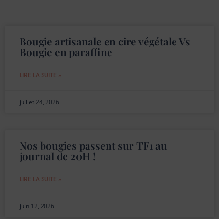
P
P
P
Bougie artisanale en cire végétale Vs
a
a
a
Bougie en paraffine
g
g
g
e
e
e
LIRE LA SUITE »
juillet 24, 2026
Nos bougies passent sur TF1 au
journal de 20H !
LIRE LA SUITE »
juin 12, 2026