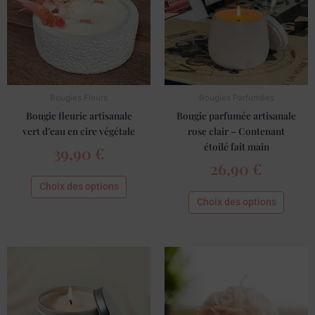
variations.
variati
Les
Les
options
option
peuvent
peuve
être
être
choisies
choisi
Bougies Fleurs
Bougies Parfumées
sur
sur
Bougie fleurie artisanale
Bougie parfumée artisanale
la
la
vert d’eau en cire végétale
rose clair – Contenant
page
page
étoilé fait main
39,90
€
du
du
26,90
€
produit
produit
Choix des options
Choix des options
Ce
produit
a
plusieurs