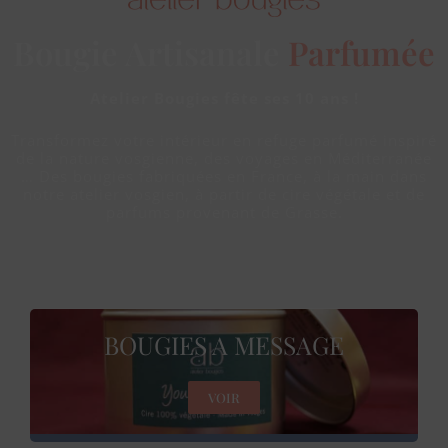
Bougie Artisanale
Colorée
Atelier Bougies fête ses 10 ans !
Transformez votre intérieur en refuge parfumé inspiré
de la nature vosgienne, des voyages en Méditerranée
… Des bougies fabriquées en France, à la main dans
notre atelier vosgien, à partir de cire végétale et de
parfums provenant de Grasse.
BOUGIES A MESSAGE
VOIR