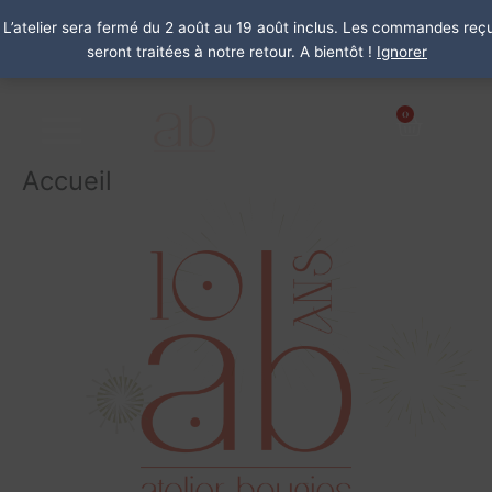
Aller
L’atelier sera fermé du 2 août au 19 août inclus. Les commandes reç
au
seront traitées à notre retour. A bientôt !
Ignorer
contenu
0
Panier
Accueil