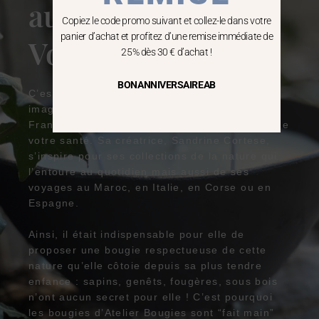
au coeur des
Copiez le code promo suivant et collez-le dans votre
panier d’achat et profitez d’une remise immédiate de
Vosges
25% dès 30 € d’achat !
BONANNIVERSAIREAB
C’est au cœur des Vosges que Atelier Bougies
imagine et fabrique des bougies Made in
France respectueuses de l’environnement et de
votre santé. Sa créatrice, Sandrine Cortese,
s’inspire pour ses collections de la nature qui
l’entoure au quotidien mais aussi de ses
voyages au Maroc, en Italie, en Corse ou en
Espagne.
Ainsi, il était indispensable pour elle de
proposer une bougie respectueuse de cette
nature qu’elle côtoie depuis sa plus tendre
enfance : sapins, genêts, fougères, sous bois
n’ont aucun secret pour elle ! C’est pourquoi
les bougies d’Atelier Bougies sont “fait main”