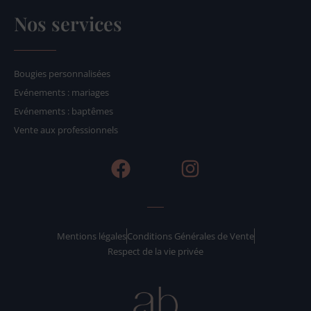
Nos services
Bougies personnalisées
Evénements : mariages
Evénements : baptêmes
Vente aux professionnels
F
I
a
n
c
s
e
t
b
a
Mentions légales
Conditions Générales de Vente
Respect de la vie privée
o
g
o
r
k
a