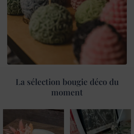
La sélection bougie déco du
moment
Ce
Ce
produit
produit
a
a
plusieurs
plusieu