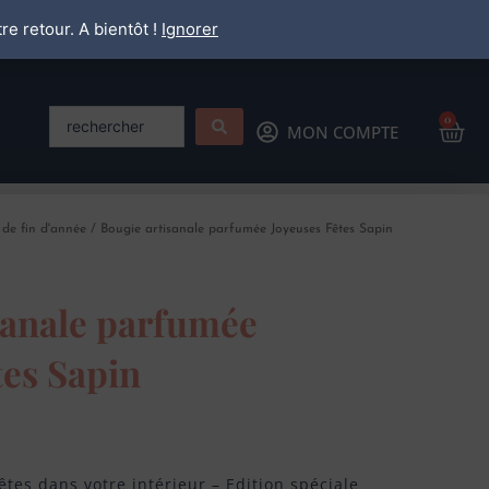
re retour. A bientôt !
Ignorer
Search
0
Pan
MON COMPTE
...
 de fin d'année
/ Bougie artisanale parfumée Joyeuses Fêtes Sapin
sanale parfumée
tes Sapin
tes dans votre intérieur – Edition spéciale