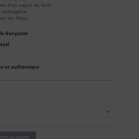
ée d’un sapin de Noël
t homogène
ur les fêtes
le françsaise
 Noêl
te et authentique
uter au panier