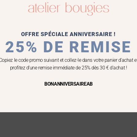
options
peuvent
être
choisies
sur
OFFRE SPÉCIALE ANNIVERSAIRE !
la
25% DE REMISE
page
Bougies Fleurs
Bougies Parfumées
du
Copiez le code promo suivant et collez-le dans votre panier d’achat e
 fleurie artisanale blanc
Bougie parfumée artis
produit
profitez d’une remise immédiate de 25% dès 30 € d’achat !
cassé
rose clair – Contenant éto
main
39,90
€
BONANNIVERSAIREAB
26,90
€
Choix des options
Choix des options