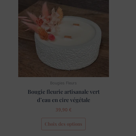
a
plusieurs
variations.
Les
options
peuvent
être
choisies
sur
la
page
Bougies Fleurs
du
Bougie fleurie artisanale vert
produit
d’eau en cire végétale
39,90
€
Choix des options