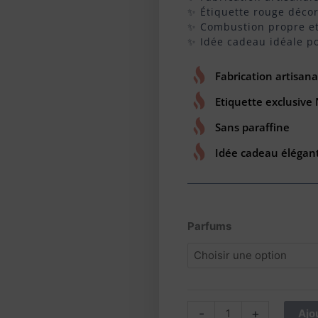
✨ Étiquette rouge décor
✨ Combustion propre e
✨ Idée cadeau idéale po
Fabrication artisana
Etiquette exclusive
Sans paraffine
Idée cadeau élégan
quantité
Parfums
de
Bougie
artisanale
parfumée
Joyeuses
-
+
Ajo