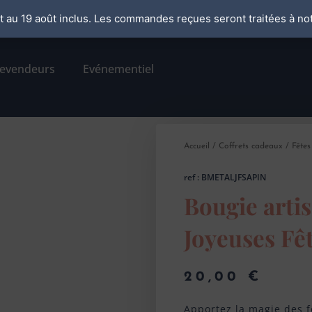
ût au 19 août inclus. Les commandes reçues seront traitées à not
er
revendeurs
Evénementiel
Accueil
/
Coffrets cadeaux
/
Fêtes
ref : BMETALJFSAPIN
Bougie arti
Joyeuses Fê
20,00
€
Apportez la magie des fê