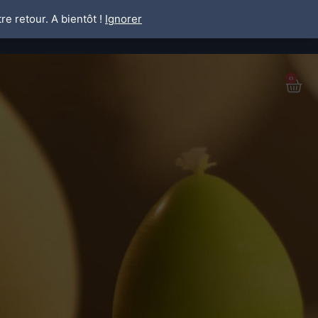
re retour. A bientôt !
Ignorer
Search
0
Pan
MON COMPTE
...