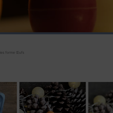
ies forme Œufs
Plage
Ce
Ce
de
produit
produit
prix :
a
a
10,90 €
plusieurs
plusieurs
à
35,00 €
variations.
variations.