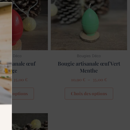
35,00 €
35,00 €
variations.
variatio
Les
Les
options
options
peuvent
peuvent
être
être
choisies
choisies
sur
sur
la
la
ougies Déco
Bougies Déco
page
page
 artisanale œuf
Bougie artisanale œuf Vert
du
du
Rouge
Menthe
produit
produit
90
€
–
35,00
€
10,90
€
–
35,00
€
ix des options
Choix des options
Plage
Ce
de
produit
prix :