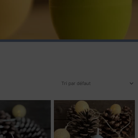
Plage
Plage
Ce
Ce
de
de
produit
produit
prix :
prix :
a
a
10,90 €
10,90 €
plusieurs
plusieur
à
à
35,00 €
35,00 €
variations.
variatio