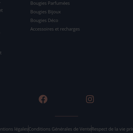
r
Bougies Parfumées
et
Bougies Bijoux
Bougies Déco
Accessoires et recharges
.
t
F
I
a
n
c
s
e
t
b
a
ntions légales
Conditions Générales de Vente
Respect de la vie pr