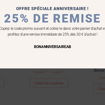
a
a
10,90 €
10,90 €
plusieurs
plusieurs
à
à
OFFRE SPÉCIALE ANNIVERSAIRE !
35,00 €
35,00 €
variations.
variations.
25% DE REMISE
Les
Les
options
options
peuvent
peuvent
Copiez le code promo suivant et collez-le dans votre panier d’achat e
être
être
profitez d’une remise immédiate de 25% dès 30 € d’achat !
choisies
choisies
sur
sur
BONANNIVERSAIREAB
la
la
Bougies Déco
B
page
page
ve
Bougie décorative
Bougie œu
du
du
anc
artisanale Œuf jaune
artis
produit
produit
décor
10,90
€
–
35,00
€
10,
Choix des options
Cho