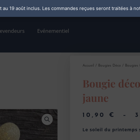
ût au 19 août inclus. Les commandes reçues seront traitées à not
er
revendeurs
Evénementiel
Accueil
/
Bougies Déco
/
Bougies
Bougie déco
jaune
10,90
€
–
Le soleil du printemps 