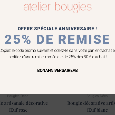
Plage
Ce
de
produit
prix :
OFFRE SPÉCIALE ANNIVERSAIRE !
a
10,90 €
25% DE REMISE
plusieurs
à
35,00 €
variations.
Les
Copiez le code promo suivant et collez-le dans votre panier d’achat e
options
profitez d’une remise immédiate de 25% dès 30 € d’achat !
peuvent
être
BONANNIVERSAIREAB
choisies
sur
la
page
Bougies Déco
Bougies Déco
du
e artisanale décorative
Bougie décorative arti
produit
Œuf rose
Œuf blanc