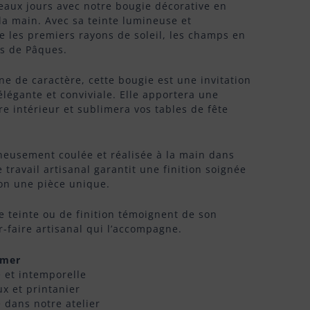
10,90 €
beaux jours avec notre bougie décorative en
 la main. Avec sa teinte lumineuse et
à
e les premiers rayons de soleil, les champs en
35,00 €
tes de Pâques.
eine de caractère, cette bougie est une invitation
élégante et conviviale. Elle apportera une
re intérieur et sublimera vos tables de fête
neusement coulée et réalisée à la main dans
e travail artisanal garantit une finition soignée
ion une pièce unique.
e teinte ou de finition témoignent de son
r-faire artisanal qui l’accompagne.
imer
 et intemporelle
ux et printanier
e dans notre atelier