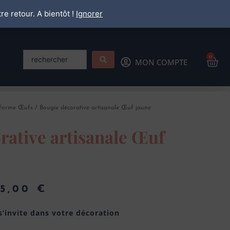
re retour. A bientôt !
Ignorer
Search
0
Pan
MON COMPTE
...
 forme Œufs
/ Bougie décorative artisanale Œuf jaune
rative artisanale Œuf
35,00
€
Plage
de
s’invite dans votre décoration
prix :