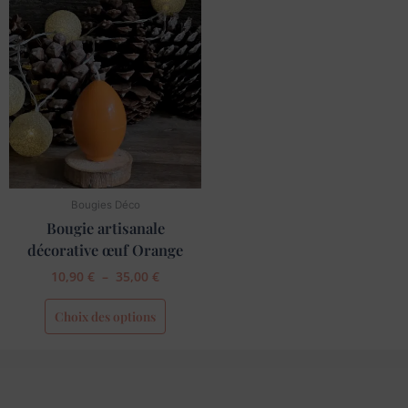
Plage
Ce
de
produit
prix :
a
10,90 €
à
plusieurs
35,00 €
variations.
Les
options
peuvent
être
choisies
Bougies Déco
sur
Bougie artisanale
la
page
décorative œuf Orange
du
10,90
€
–
35,00
€
produit
Choix des options