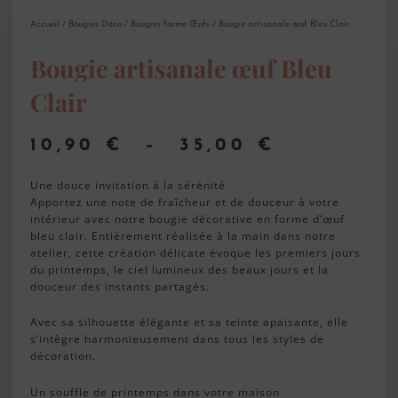
Accueil
/
Bougies Déco
/
Bougies forme Œufs
/ Bougie artisanale œuf Bleu Clair
Bougie artisanale œuf Bleu
Clair
10,90
€
–
35,00
€
Plage
de
Une douce invitation à la sérénité
prix :
Apportez une note de fraîcheur et de douceur à votre
10,90 €
intérieur avec notre bougie décorative en forme d’œuf
à
bleu clair. Entièrement réalisée à la main dans notre
atelier, cette création délicate évoque les premiers jours
35,00 €
du printemps, le ciel lumineux des beaux jours et la
douceur des instants partagés.
Avec sa silhouette élégante et sa teinte apaisante, elle
s’intègre harmonieusement dans tous les styles de
décoration.
Un souffle de printemps dans votre maison