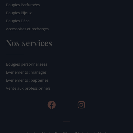
Bougies Parfumées
Bougies Bijoux
Bougies Déco
Accessoires et recharges
Nos services
Bougies personnalisées
Evénements : mariages
Evénements : baptêmes
Vente aux professionnels
F
I
a
n
c
s
e
t