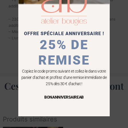
additifs, vegan) / 7.5 cm de hauteur
– 230 gr de cire végétale colorée, naturelle (garantie sans
additifs, vegan) / 12 cm de hauteur
– Mèche en coton
OFFRE SPÉCIALE ANNIVERSAIRE !
– Livrée dans un pochon en organza bleu marine
25% DE
REMISE
Copiez le code promo suivant et collez-le dans votre
panier d’achat et profitez d’une remise immédiate de
Ces produits vous séduiront
25% dès 30 € d’achat !
aussi
BONANNIVERSAIREAB
Produits similaires