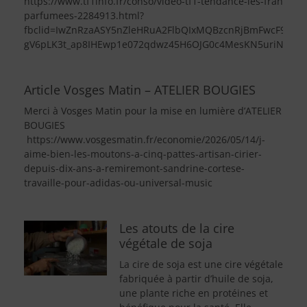
https://www.tf1info.fr/conso/video-tf1-tendance-les-francais
parfumees-2284913.html?
fbclid=IwZnRzaASY5nZleHRuA2FlbQIxMQBzcnRjBmFwcF9pZA
gV6pLK3t_ap8IHEwp1e072qdwz45H6OJG0c4MesKN5uriNfI_
Article Vosges Matin – ATELIER BOUGIES
Merci à Vosges Matin pour la mise en lumière d’ATELIER
BOUGIES
https://www.vosgesmatin.fr/economie/2026/05/14/j-
aime-bien-les-moutons-a-cinq-pattes-artisan-cirier-
depuis-dix-ans-a-remiremont-sandrine-cortese-
travaille-pour-adidas-ou-universal-music
Les atouts de la cire
végétale de soja
La cire de soja est une cire végétale
fabriquée à partir d’huile de soja,
une plante riche en protéines et