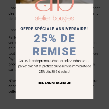
Chaque bougie est élaborée avec soin, en sélectionnant
des ingrédients de qualité pour vous offrir un moment
de détente en toute sécurité.
OFFRE SPÉCIALE ANNIVERSAIRE !
Conclusion
25% DE
Parfumer votre intérieur est un art qui mérite toute
votre attention. En choisissant des bougies parfumées
REMISE
en cire végétale, vous prenez soin de votre bien-être
tout en créant une ambiance personnalisée dans votre
foyer. Notre engagement est de vous proposer des
Copiez le code promo suivant et collez-le dans votre
produits qui allient plaisir olfactif et respect de votre
panier d’achat et profitez d’une remise immédiate de
santé
25% dès 30 € d’achat !
N’hésitez pas à parcourir notre boutique en ligne pour
BONANNIVERSAIREAB
découvrir toutes nos créations parfumées et trouver
celle qui sublimera votre intérieur.