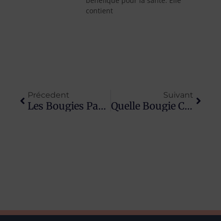
bénéfique pour la santé. Elle
contient
Précédent
Suiva
Précedent
Suivant
Les Bougies Parfumées Sont-Elles Toxiques ?
Quelle Bougie Choisir Selon Ton Humeur Du Moment ? On Te Dit Tout !