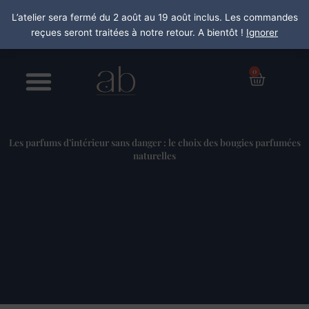
Aller
L’atelier sera fermé du 2 août au 19 août inclus. Les commandes
au
reçues seront traitées à notre retour. A bientôt !
Ignorer
contenu
0
Panier
Les parfums d’intérieur sans danger : le choix des bougies parfumées
naturelles