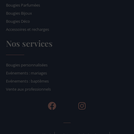
Bougies Parfumées
Bougies Bijoux
Bougies Déco
Accessoires et recharges
Nos services
Bougies personnalisées
Evénements : mariages
Evénements : baptêmes
Vente aux professionnels
F
I
a
n
c
s
e
t