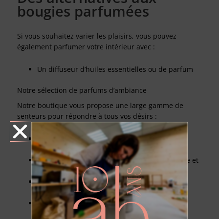
bougies parfumées
Si vous souhaitez varier les plaisirs, vous pouvez
également parfumer votre intérieur avec :
Un diffuseur d’huiles essentielles ou de parfum
Notre sélection de parfums d’ambiance
Notre boutique vous propose une large gamme de
senteurs pour répondre à tous vos désirs :
Fragrances fruitées
: pour une ambiance
pétillante et rafraîchissante
Notes florales
: pour une atmosphère délicate et
romantique
Senteurs boisées
: pour un environnement
chaleureux et apaisant
Parfums gourmands
: pour un intérieur
cocooning et réconfortant