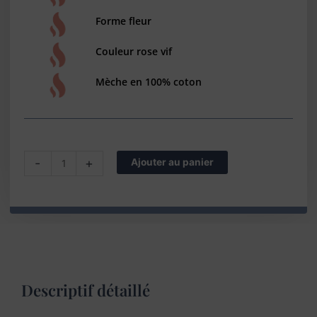
Forme fleur
Couleur rose vif
Mèche en 100% coton
quantité
-
+
Ajouter au panier
de
Bougie
décorative
Fleur
rose
fuchsia
–
Création
Descriptif détaillé
artisanale