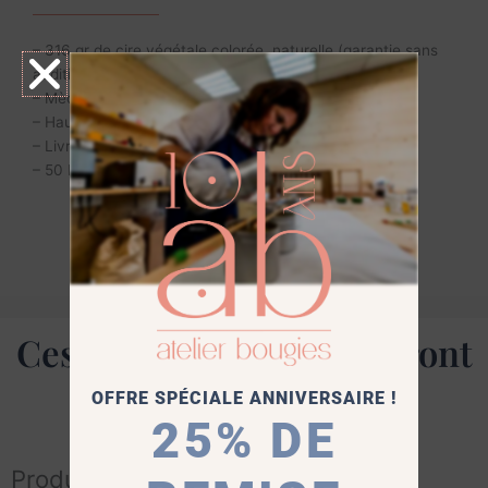
– 316 gr de cire végétale colorée, naturelle (garantie sans
additifs)
– Mèche en coton
– Hauteur : 10 cm
– Livrée dans un pochon en organza bleu marine
– 50 H de brûlage environ
Ces produits vous séduiront
aussi
OFFRE SPÉCIALE ANNIVERSAIRE !
25% DE
Produits similaires