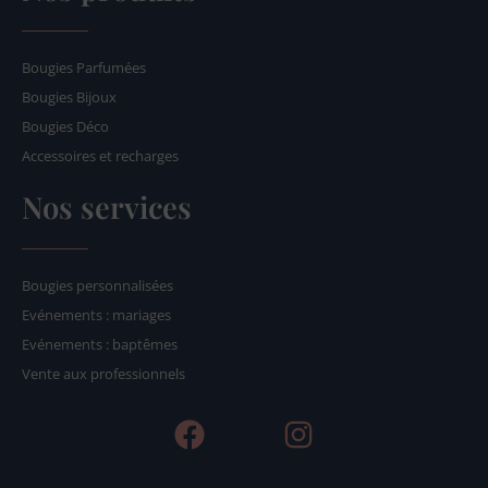
Bougies Parfumées
Bougies Bijoux
Bougies Déco
Accessoires et recharges
Nos services
Bougies personnalisées
Evénements : mariages
Evénements : baptêmes
Vente aux professionnels
F
I
a
n
c
s