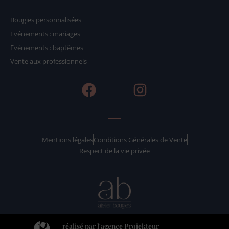
Bougies personnalisées
Evénements : mariages
Evénements : baptêmes
Vente aux professionnels
F
I
a
n
c
s
e
t
b
a
Mentions légales
Conditions Générales de Vente
Respect de la vie privée
o
g
o
r
k
a
m
réalisé par l'agence Projekteur