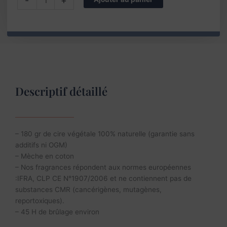
-
+
de
Bougie
artisanale
parfum
Ambre
-
cire
végétale
Descriptif détaillé
– 180 gr de cire végétale 100% naturelle (garantie sans
additifs ni OGM)
– Mèche en coton
– Nos fragrances répondent aux normes européennes
:IFRA, CLP CE N°1907/2006 et ne contiennent pas de
substances CMR (cancérigènes, mutagènes,
reportoxiques).
– 45 H de brûlage environ