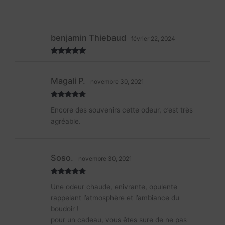
benjamin Thiebaud
février 22, 2024
Note
5
sur
5
Magali P.
novembre 30, 2021
Note
5
sur
Encore des souvenirs cette odeur, c’est très
5
agréable.
Soso.
novembre 30, 2021
Note
5
sur
Une odeur chaude, enivrante, opulente
5
rappelant l’atmosphère et l’ambiance du
boudoir !
pour un cadeau, vous êtes sure de ne pas