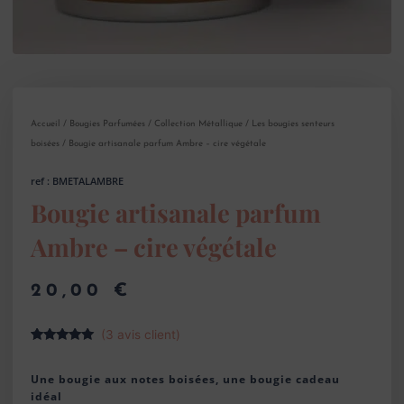
Accueil
/
Bougies Parfumées
/
Collection Métallique
/
Les bougies senteurs
boisées
/ Bougie artisanale parfum Ambre – cire végétale
ref : BMETALAMBRE
Bougie artisanale parfum
Ambre – cire végétale
20,00
€
(
3
avis client)
Noté
3
5.00
sur 5
basé sur
Une bougie aux notes boisées, une bougie cadeau
notations
idéal
client