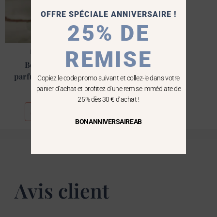
OFFRE SPÉCIALE ANNIVERSAIRE !
25% DE
REMISE
Bougies Parfumées
Bougie artisanale
parfumée Cèdre/Santal
Copiez le code promo suivant et collez-le dans votre
panier d’achat et profitez d’une remise immédiate de
20,00
€
25% dès 30 € d’achat !
Ajouter au panier
BONANNIVERSAIREAB
Avis client