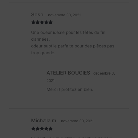
Note
5
sur
5
Soso.
novembre 30, 2021
Note
5
sur
Une odeur idéale pour les fêtes de fin
5
d’années.
odeur subtile parfaite pour des pièces pas
trop grande.
ATELIER BOUGIES
décembre 3,
2021
Merci ! profitez en bien.
Micha‘la m.
novembre 30, 2021
Note
5
sur