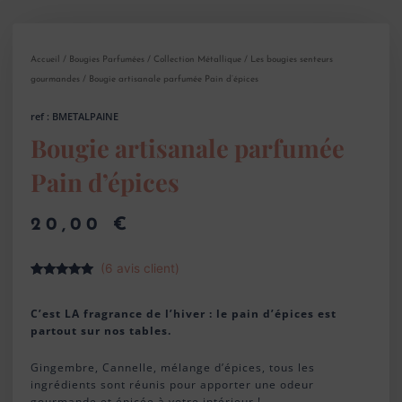
Accueil
/
Bougies Parfumées
/
Collection Métallique
/
Les bougies senteurs
gourmandes
/ Bougie artisanale parfumée Pain d’épices
ref : BMETALPAINE
Bougie artisanale parfumée
Pain d’épices
20,00
€
(
6
avis client)
Noté
6
5.00
sur 5
basé sur
C’est LA fragrance de l’hiver : le pain d’épices est
notations
partout sur nos tables.
client
Gingembre, Cannelle, mélange d’épices, tous les
ingrédients sont réunis pour apporter une odeur
gourmande et épicée à votre intérieur !