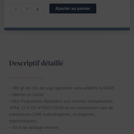
quantité
-
+
Ajouter au panier
de
Bougie
artisanale
parfumée
Pain
d'épices
Descriptif détaillé
– 180 gr de cire de soja (garantie sans additifs ni OGM)
– Mèche en coton
– Nos fragrances répondent aux normes européennes
:IFRA, CLP CE N°1907/2006 et ne contiennent pas de
substances CMR (cancérigènes, mutagènes,
reportoxiques).
– 45 H de brûlage environ