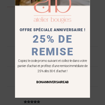
Francis L.
novembre 28, 2022
OFFRE SPÉCIALE ANNIVERSAIRE !
Note
5
sur
Parfait, produit de qualité, conforme à nos
5
25% DE
attentes…
REMISE
Pauline PHILIPPE
octobre 13, 2022
Copiez le code promo suivant et collez-le dans votre
panier d’achat et profitez d’une remise immédiate de
Note
5
sur
5
25% dès 30 € d’achat !
Faivre maud
décembre 14, 2021
BONANNIVERSAIREAB
Note
5
sur
5
Myriam F.
décembre 2, 2021