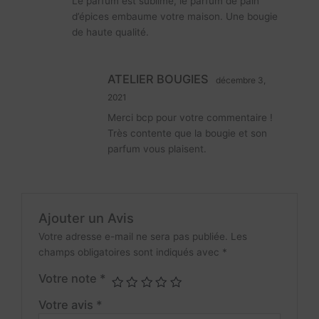
Le parfum est sublime, le parfum de pain
5
d’épices embaume votre maison. Une bougie
de haute qualité.
ATELIER BOUGIES
décembre 3,
2021
Merci bcp pour votre commentaire !
Très contente que la bougie et son
parfum vous plaisent.
Ajouter un Avis
Votre adresse e-mail ne sera pas publiée.
Les
champs obligatoires sont indiqués avec
*
Votre note
*
Votre avis
*