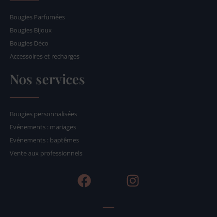
Bougies Parfumées
Bougies Bijoux
Bougies Déco
Accessoires et recharges
Nos services
Bougies personnalisées
Evénements : mariages
Evénements : baptêmes
Vente aux professionnels
F
I
a
n
c
s
e
t