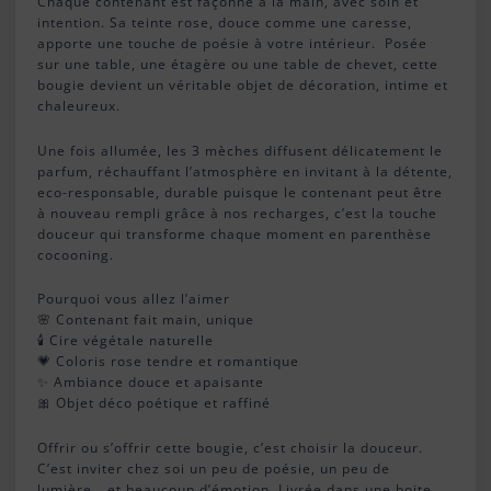
Chaque contenant est façonné à la main, avec soin et
intention. Sa teinte rose, douce comme une caresse,
apporte une touche de poésie à votre intérieur. Posée
sur une table, une étagère ou une table de chevet, cette
bougie devient un véritable objet de décoration, intime et
chaleureux.
Une fois allumée, les 3 mèches diffusent délicatement le
parfum, réchauffant l’atmosphère en invitant à la détente,
eco-responsable, durable puisque le contenant peut être
à nouveau rempli grâce à nos recharges, c’est la touche
douceur qui transforme chaque moment en parenthèse
cocooning.
Pourquoi vous allez l’aimer
🌸 Contenant fait main, unique
🕯️ Cire végétale naturelle
💗 Coloris rose tendre et romantique
✨ Ambiance douce et apaisante
🎀 Objet déco poétique et raffiné
Offrir ou s’offrir cette bougie, c’est choisir la douceur.
C’est inviter chez soi un peu de poésie, un peu de
lumière… et beaucoup d’émotion. Livrée dans une boite