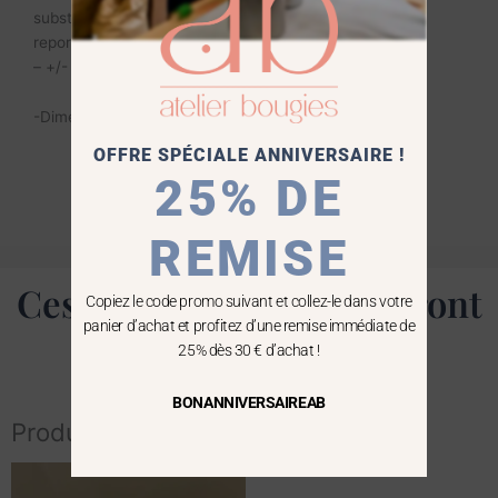
substances CMR (cancérigènes, mutagènes,
reportoxiques).
– +/- 60 H de brûlage
-Dimensions Contenant : H. 5 cm x diam. 5 cm
OFFRE SPÉCIALE ANNIVERSAIRE !
25% DE
REMISE
Ces produits vous séduiront
Copiez le code promo suivant et collez-le dans votre
panier d’achat et profitez d’une remise immédiate de
aussi
25% dès 30 € d’achat !
BONANNIVERSAIREAB
Produits similaires