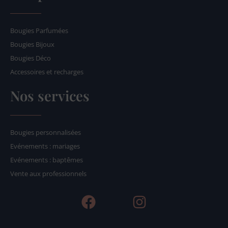
Bougies Parfumées
Bougies Bijoux
Bougies Déco
Accessoires et recharges
Nos services
Bougies personnalisées
Evénements : mariages
Evénements : baptêmes
Vente aux professionnels
F
I
a
n
c
s