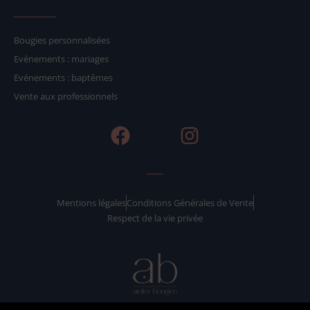
Bougies personnalisées
Evénements : mariages
Evénements : baptêmes
Vente aux professionnels
F
I
a
n
c
s
e
t
b
a
Mentions légales
Conditions Générales de Vente
Respect de la vie privée
o
g
o
r
k
a
m