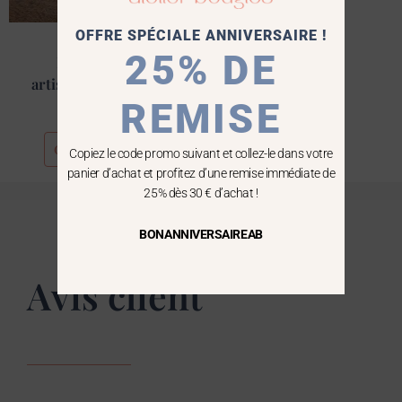
être
choisies
OFFRE SPÉCIALE ANNIVERSAIRE !
Bougies Fleurs
sur
25% DE
Bougie fleurie
la
page
artisanale blanc cassé
du
REMISE
39,90
€
produit
Choix des options
Copiez le code promo suivant et collez-le dans votre
panier d’achat et profitez d’une remise immédiate de
25% dès 30 € d’achat !
BONANNIVERSAIREAB
Avis client