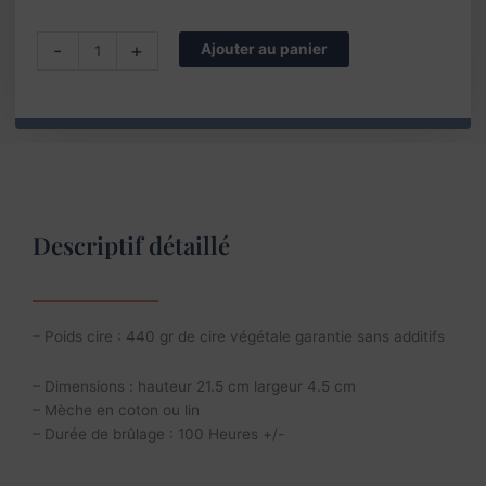
quantité
-
+
Ajouter au panier
de
Bougie
pilier
cubique
cire
végétale
coloris
Bleu
Descriptif détaillé
gris
– Poids cire : 440 gr de cire végétale garantie sans additifs
– Dimensions : hauteur 21.5 cm largeur 4.5 cm
– Mèche en coton ou lin
– Durée de brûlage : 100 Heures +/-