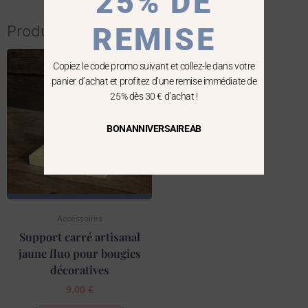
25% DE
Produits similaires
REMISE
Copiez le code promo suivant et collez-le dans votre
panier d’achat et profitez d’une remise immédiate de
25% dès 30 € d’achat !
BONANNIVERSAIREAB
Accessoires
Support carré artisanal
jaune fluo pour bougies
décoratives
9,00
€