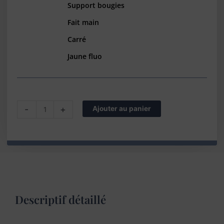
Support bougies
Fait main
Carré
Jaune fluo
quantité
-
+
Ajouter au panier
de
Support
artisanal
pour
bougie
décorative
Noir
Descriptif détaillé