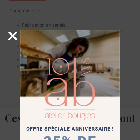
Caractéristiques :
Fabrication artisanale
Usage : support pour bougies décoratives – forme
carrée
Réutilisable
Entretien facile
Compatible avec différents formats de bougies
Coloris : jaune fluo
Ces produits vous séduiront
aussi
OFFRE SPÉCIALE ANNIVERSAIRE !