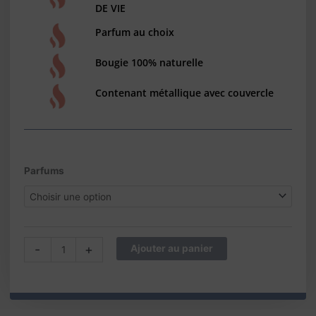
DE VIE
Parfum au choix
Bougie 100% naturelle
Contenant métallique avec couvercle
quantité
Parfums
de
Bougie
bijou
parfumée
-
-
+
Ajouter au panier
Boucles
d'oreille
argent
rhodié