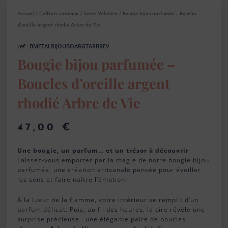
Accueil
/
Coffrets cadeaux
/
Saint Valentin
/ Bougie bijou parfumée – Boucles
d’oreille argent rhodié Arbre de Vie
ref : BMETALBIJOUBOARGTARBREV
Bougie bijou parfumée –
Boucles d’oreille argent
rhodié Arbre de Vie
47,00
€
Une bougie, un parfum… et un trésor à découvrir
Laissez-vous emporter par la magie de notre bougie bijou
parfumée, une création artisanale pensée pour éveiller
les sens et faire naître l’émotion.
À la lueur de la flamme, votre intérieur se remplit d’un
parfum délicat. Puis, au fil des heures, la cire révèle une
surprise précieuse : une élégante paire de boucles