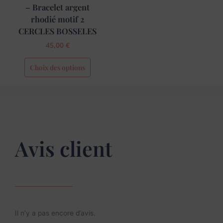
page
– Bracelet argent
du
rhodié motif 2
produit
CERCLES BOSSELES
45,00
€
Choix des options
Avis client
Il n’y a pas encore d’avis.