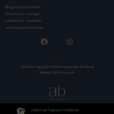
Bougies personnalisées
Evénements : mariages
Evénements : baptêmes
Vente aux professionnels
F
I
a
n
c
s
e
t
b
a
Mentions légales
Conditions Générales de Vente
Respect de la vie privée
o
g
o
r
k
a
m
réalisé par l'agence Projekteur