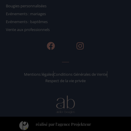
Bougies personnalisées
Evénements : mariages
Evénements : baptêmes
Vente aux professionnels
F
I
a
n
c
s
e
t
b
a
Mentions légales
Conditions Générales de Vente
Respect de la vie privée
o
g
o
r
k
a
m
réalisé par l'agence Projekteur