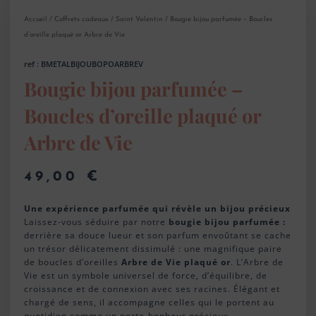
Accueil
/
Coffrets cadeaux
/
Saint Valentin
/ Bougie bijou parfumée – Boucles
d’oreille plaqué or Arbre de Vie
ref : BMETALBIJOUBOPOARBREV
Bougie bijou parfumée –
Boucles d’oreille plaqué or
Arbre de Vie
49,00
€
Une expérience parfumée qui révèle un bijou précieux
Laissez-vous séduire par notre
bougie bijou parfumée :
derrière sa douce lueur et son parfum envoûtant se cache
un trésor délicatement dissimulé : une magnifique paire
de boucles d’oreilles
Arbre de Vie plaqué or
. L’Arbre de
Vie est un symbole universel de force, d’équilibre, de
croissance et de connexion avec ses racines. Élégant et
chargé de sens, il accompagne celles qui le portent au
quotidien comme un porte-bonheur précieux.