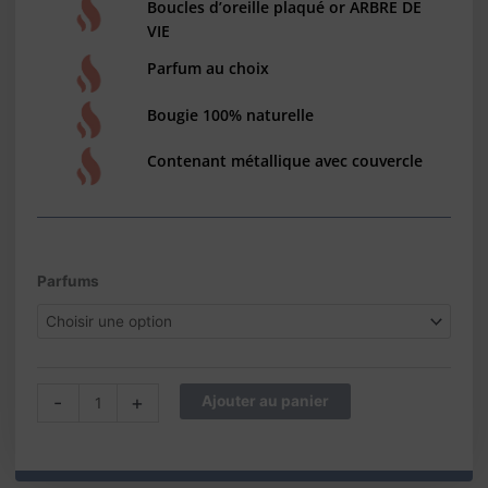
Boucles d’oreille plaqué or ARBRE DE
VIE
Parfum au choix
Bougie 100% naturelle
Contenant métallique avec couvercle
quantité
Parfums
de
Bougie
bijou
parfumée
-
-
+
Ajouter au panier
Boucles
d'oreille
plaqué