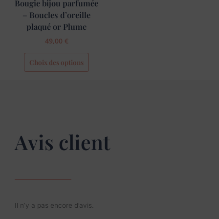
Bougie bijou parfumée
la
page
– Boucles d’oreille
du
plaqué or Plume
produit
49,00
€
Choix des options
Avis client
Il n’y a pas encore d’avis.